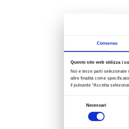
OUR PASSION
Consenso
Questo sito web utilizza i c
Noi e terze parti selezionate 
MAKE CHANGE HAP
altre finalità come specificato
il pulsante “Accetta selezona
Selezione
Necessari
del
consenso
CHOOSE LOBRA