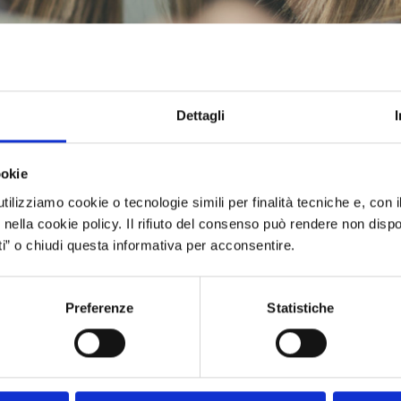
Dettagli
ookie
utilizziamo cookie o tecnologie simili per finalità tecniche e, con
 nella cookie policy. Il rifiuto del consenso può rendere non dispon
We deliver effective data-driv
ti” o chiudi questa informativa per acconsentire.
and on-budget.
Preferenze
Statistiche
panies are under as they move to transform their bu