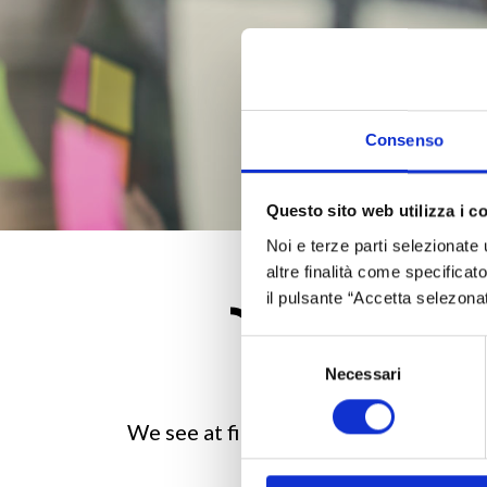
Consenso
Questo sito web utilizza i c
Noi e terze parti selezionate 
altre finalità come specificato
il pulsante “Accetta selezona
Selezione
Necessari
del
consenso
We see at first hand the pressure com