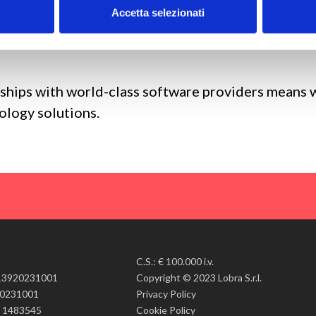
omized support at every stage along the transforma
Accetta selezionati
and technical project management experience alway
rships with world-class software providers means w
ology solutions.
C.S.: € 100.000 i.v.
T13920231001
Copyright © 2023 Lobra S.r.l.
20231001
Privacy Policy
 1483545
Cookie Policy